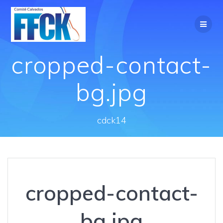
cropped-contact-
bg.jpg
cdck14
cropped-contact-
bg.jpg