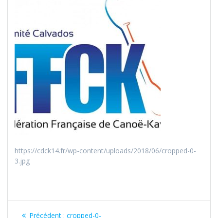
https://cdck14.fr/wp-content/uploads/2018/06/cropped-0-
3.jpg
Navigation
Article
Précédent :
cropped-0-