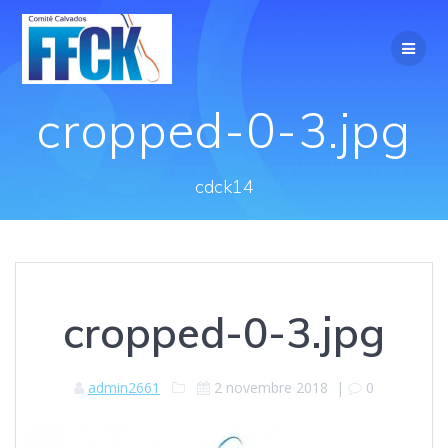
cropped-0-3.jpg
cdck14
cropped-0-3.jpg
admin2661
2 novembre 2018
|
0