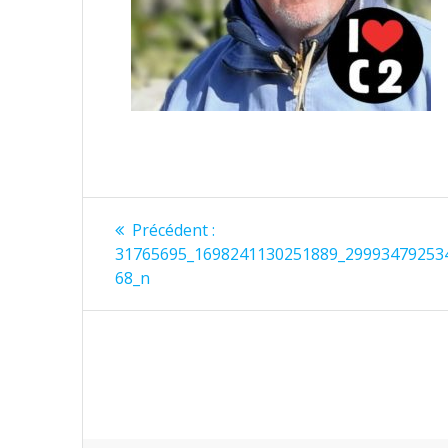
Navigation
Article
Précédent :
précédent
de
31765695_1698241130251889_29993479253
:
68_n
l’article