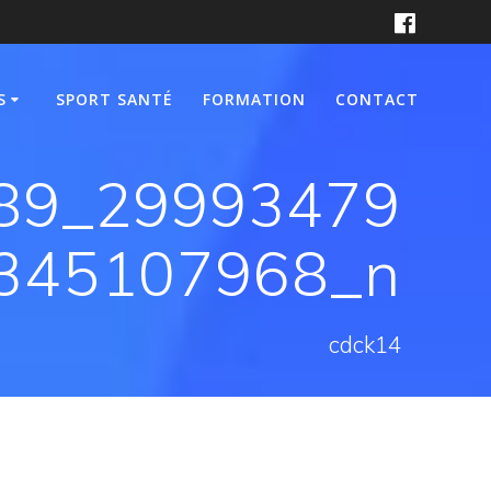
S
SPORT SANTÉ
FORMATION
CONTACT
89_29993479
345107968_n
cdck14