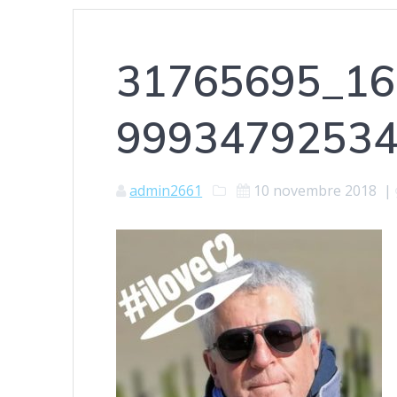
31765695_16
99934792534
admin2661
10 novembre 2018
|