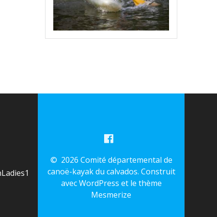
© 2026 Comité départemental de
canoë-kayak du calvados. Construit
Ladies1
avec WordPress et le
thème
Mesmerize