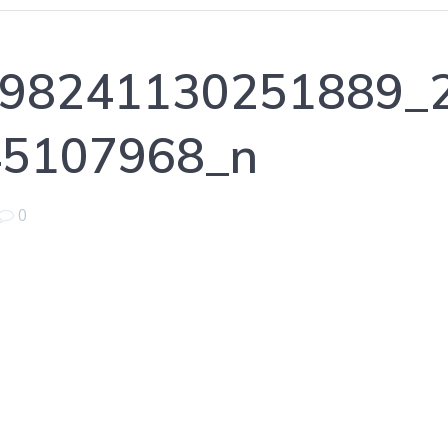
98241130251889_
5107968_n
0