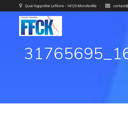
Quai Hyppolite Lefèvre - 14120 Mondeville
contact@
31765695_1