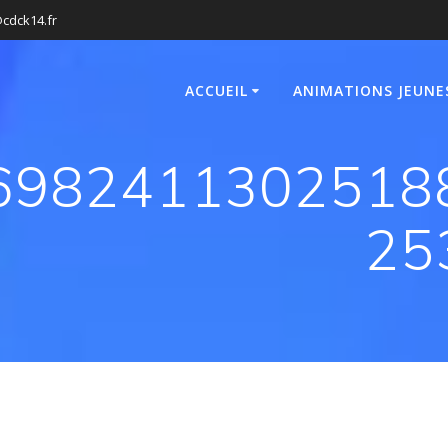
cdck14.fr
ACCUEIL
ANIMATIONS JEUNE
6982411302518
25