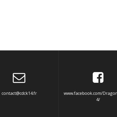
contact@cdck14.fr
www.facebook.com/Dragon
4/