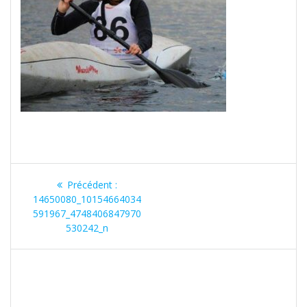
Navigation
Article
Précédent :
de
précédent
14650080_10154664034
:
591967_4748406847970
l’article
530242_n