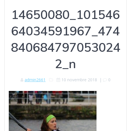
14650080_101546
64034591967_474
840684797053024
2_n
admin2661
10 novembre 2018
|
0