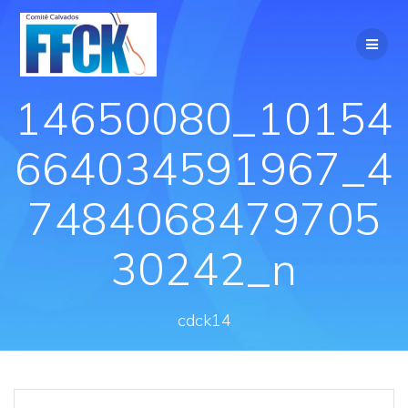
14650080_10154
664034591967_4
7484068479705
30242_n
cdck14